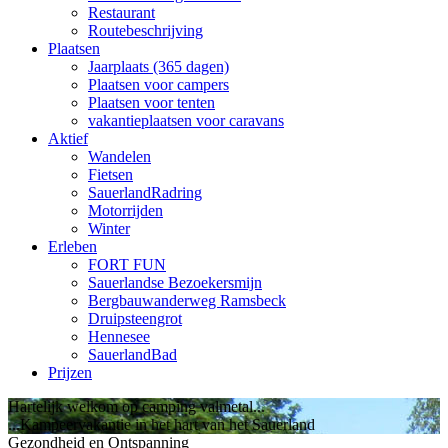
Restaurant
Routebeschrijving
Plaatsen
Jaarplaats (365 dagen)
Plaatsen voor campers
Plaatsen voor tenten
vakantieplaatsen voor caravans
Aktief
Wandelen
Fietsen
SauerlandRadring
Motorrijden
Winter
Erleben
FORT FUN
Sauerlandse Bezoekersmijn
Bergbauwanderweg Ramsbeck
Druipsteengrot
Hennesee
SauerlandBad
Prijzen
Hartelijk welkom op camping valmetal...
...Kampeervakantie in het hart van het Sauerland
Gezondheid en Ontspanning