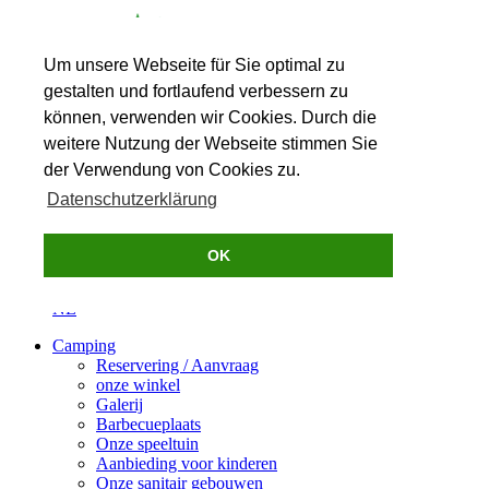
Um unsere Webseite für Sie optimal zu
gestalten und fortlaufend verbessern zu
können, verwenden wir Cookies. Durch die
weitere Nutzung der Webseite stimmen Sie
der Verwendung von Cookies zu.
0049(0)2905 253
Contact
Datenschutzerklärung
OK
DE
NL
Camping
Reservering / Aanvraag
onze winkel
Galerij
Barbecueplaats
Onze speeltuin
Aanbieding voor kinderen
Onze sanitair gebouwen