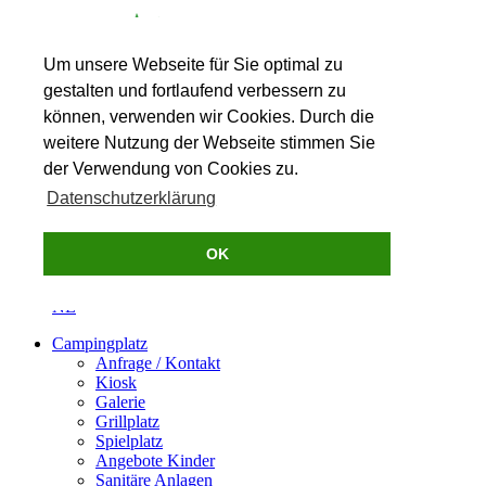
Um unsere Webseite für Sie optimal zu
gestalten und fortlaufend verbessern zu
können, verwenden wir Cookies. Durch die
weitere Nutzung der Webseite stimmen Sie
der Verwendung von Cookies zu.
0049(0)2905 253
Kontakt
Datenschutzerklärung
OK
DE
NL
Campingplatz
Anfrage / Kontakt
Kiosk
Galerie
Grillplatz
Spielplatz
Angebote Kinder
Sanitäre Anlagen