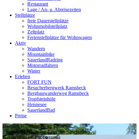
Restaurant
Lage / An- u. Abreisezeiten
Stellplätze
freie Dauerstellplätze
Wohnmobilstellplatz
Zeltplatz
Ferienstellplätze für Wohnwagen
Aktiv
Wandern
Mountainbike
SauerlandRadring
Motorradfahren
Winter
Erleben
FORT FUN
Besucherbergwerk Ramsbeck
Bergbauwanderweg Ramsbeck
Tropfsteinhöle
Hennesee
SauerlandBad
Preise
Herzlich Willkommen im Valmetal...
...einem der schönsten Täler des Sauerlandes
Gesundheit und Entspannung