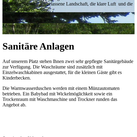
Genießen Sie die naturbelassene Landschaft, die klare Luft und die
herrliche Ruhe.
Camping im Sauerland...
...hier fühle ich mich wohl
Mitten in der Natur...
...umgeben von Wiesen und Wäldern
Sanitäre Anlagen
Auf unserem Platz stehen Ihnen zwei sehr gepflegte Sanitärgebäude
zur Verfügung. Die Waschräume sind zusätzlich mit
Einzelwaschkabinen ausgestattet, für die kleinen Gäste gibt es
Kinderbecken.
Die Warmwasserduschen werden mit einem Münzautomaten
betrieben. Ein Babybad mit Wickelmöglichkeit sowie ein
Trockenraum mit Waschmaschine und Trockner runden das
Angebot ab.