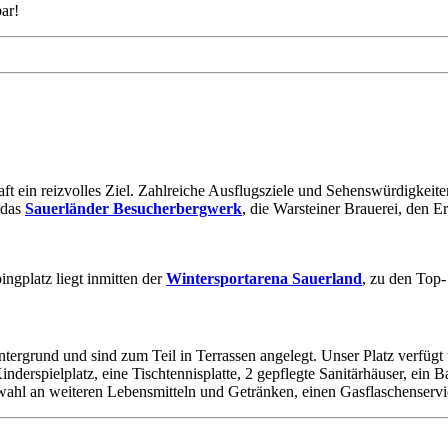
ar!
ft ein reizvolles Ziel. Zahlreiche Ausflugsziele und Sehenswürdigkeit
 das
Sauerländer Besucherbergwerk
, die Warsteiner Brauerei, den 
ngplatz liegt inmitten der
Wintersportarena Sauerland
, zu den Top
tergrund und sind zum Teil in Terrassen angelegt. Unser Platz verfügt ü
Kinderspielplatz, eine Tischtennisplatte, 2 gepflegte Sanitärhäuser, 
swahl an weiteren Lebensmitteln und Getränken, einen Gasflaschenserv