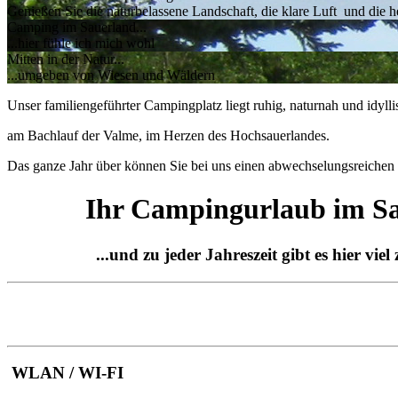
Genießen Sie die naturbelassene Landschaft, die klare Luft und die h
Camping im Sauerland...
...hier fühle ich mich wohl
Mitten in der Natur...
...umgeben von Wiesen und Wäldern
Unser familiengeführter Campingplatz liegt ruhig, naturnah und idylli
am Bachlauf der Valme, im Herzen des Hochsauerlandes.
Das ganze Jahr über können Sie bei uns einen abwechselungsreichen
Ihr Campingurlaub im Sa
...und zu jeder Jahreszeit gibt es hier viel z
WLAN / WI-FI