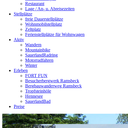
Restaurant
Lage / An- u. Abreisezeiten
Stellplätze
freie Dauerstellplätze
Wohnmobilstellplatz
Zeltplatz
Ferienstellplätze für Wohnwagen
Aktiv
Wandern
Mountainbike
SauerlandRadring
Motorradfahren
Winter
Erleben
FORT FUN
Besucherbergwerk Ramsbeck
Bergbauwanderweg Ramsbeck
Tropfsteinhöle
Hennesee
SauerlandBad
Preise
Herzlich Willkommen im Valmetal...
...einem der schönsten Täler des Sauerlandes
Gesundheit und Entspannung